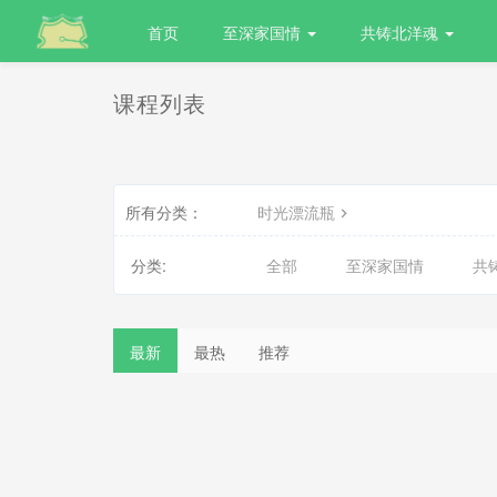
首页
至深家国情
共铸北洋魂
课程列表
所有分类：
时光漂流瓶
分类:
全部
至深家国情
共
最新
最热
推荐