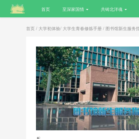
首页
至深家国情
共铸北洋魂
首页
/
大学初体验
/
大学生青春修炼手册
/ 图书馆新生服务