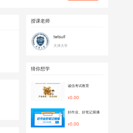
授课老师
twtsuif
天津大学
猜你想学
诚信考试教育
0.00
好作业、好笔记展播
0.00