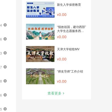
新生入学保密教育
0.00
04
“报效祖国，建功西部”
大学生志愿服务西部计
划系列课程
0.00
26
天津大学校歌MV
13
0.00
17
“师友导师”工作介绍
0.00
18
查看更多
36
05