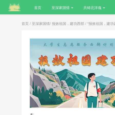
首页
至深家国情
共铸北洋魂
首页
/
至深家国情
/
报效祖国，建功西部
/ “报效祖国，建